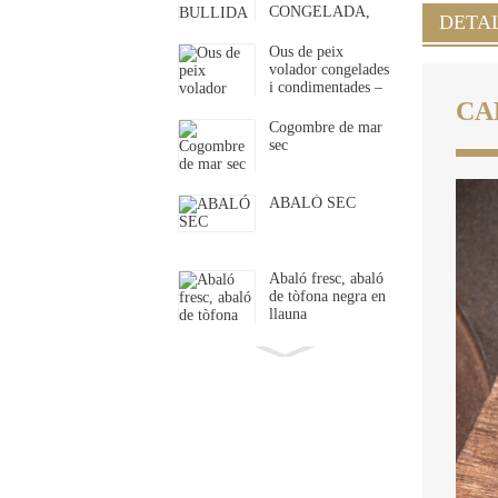
CONGELADA,
DETA
treure la closca i
les vísceres,...
Ous de peix
volador congelades
i condimentades –
Tobiko
CA
Cogombre de mar
sec
ABALÓ SEC
Abaló fresc, abaló
de tòfona negra en
llauna
Fotiaoqiang
congelat: Buda
salta per sobre del
mur Prem...
Beguda en pols de
col·lagen amb
pèptids d'ostra
bioactiva marina