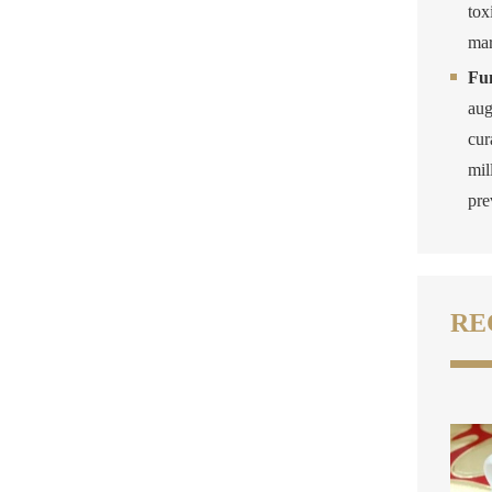
tox
mar
Fu
aug
cur
mil
pre
RE