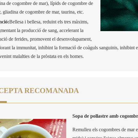
ina de cogombre de mar), lípids de cogombre de
, gliadina de cogombre de mar, taurina, etc.
nció:
Bellesa i bellesa, reduint els tres màxims,
mentant la producció de sang, accelerant la
ació de ferides, promovent el desenvolupament,
lorant la immunitat, inhibint la formació de coàguls sanguinis, inhibint 
venint malalties de la pròstata en els homes.
CEPTA RECOMANADA
Sopa de pollastre amb cogomb
Remulleu els cogombres de mar en