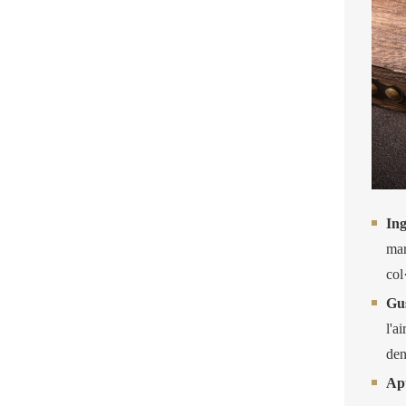
ABALÓ
CONGELAT fresc,
amb closca i
vísceres
Ing
mar
col
Gu
l'a
den
Ap