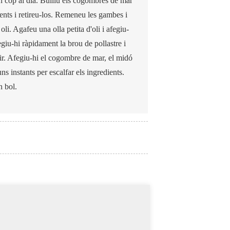
n cop al dia. Bulliu els cogombres de mar
lents i retireu-los. Remeneu les gambes i
li. Agafeu una olla petita d'oli i afegiu-
fegiu-hi ràpidament la brou de pollastre i
lir. Afegiu-hi el cogombre de mar, el midó
s instants per escalfar els ingredients.
n bol.