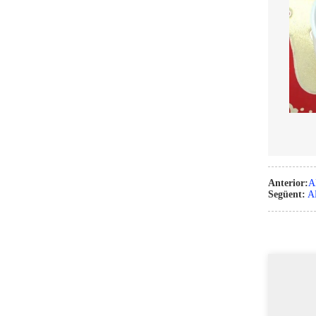
Anterior:
A
Següent:
A