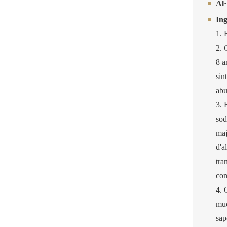
Al·
Ing
1. 
2. 
8 a
sin
abu
3. 
sod
maj
d'a
tra
con
4. 
muc
sap