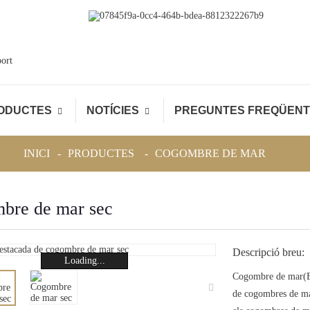
port
ODUCTES
NOTÍCIES
PREGUNTES FREQÜEN
INICI
PRODUCTES
COGOMBRE DE MAR
bre de mar sec
Descripció breu:
Loading...
Cogombre de mar
(
de cogombres de mar