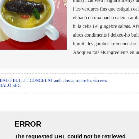
mida) i canvieu l'aigua almenys u
i les verdures fins que estiguin ca
el bacó en una paella calenta amb o
hi la ceba i el gingebre saltats. A
altres condiments i deixeu-ho bul
humit i les gambes i remeneu-ho un
Aboqueu tots els ingredients en u
BALÓ BULLIT CONGELAT amb closca, treure les vísceres
BALÓ SEC