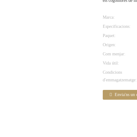
els cogombres de ma
Marca:
Especificacions:
Paquet:
Origen:
Com menjar:
Vida útil:
Condicions
d'emmagatzematge:
Envia'ns un 