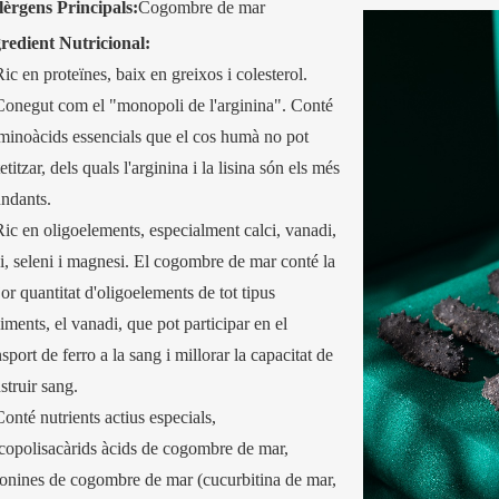
lèrgens Principals:
Cogombre de mar
redient Nutricional:
Ric en proteïnes, baix en greixos i colesterol.
Conegut com el "monopoli de l'arginina". Conté
minoàcids essencials que el cos humà no pot
tetitzar, dels quals l'arginina i la lisina són els més
ndants.
Ric en oligoelements, especialment calci, vanadi,
i, seleni i magnesi. El cogombre de mar conté la
or quantitat d'oligoelements de tot tipus
liments, el vanadi, que pot participar en el
nsport de ferro a la sang i millorar la capacitat de
struir sang.
Conté nutrients actius especials,
opolisacàrids àcids de cogombre de mar,
onines de cogombre de mar (cucurbitina de mar,