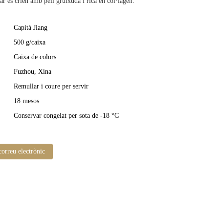
r es crien amb pell gruixuda i rica en col·lagen.
Capità Jiang
500 g/caixa
Caixa de colors
Fuzhou, Xina
Remullar i coure per servir
18 mesos
Conservar congelat per sota de -18 °C
correu electrònic