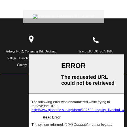
Adreça:
No.2, Yongning Rd, Dacheng
Telèfon:
86-591-26771688
Village, Xiaocheng Town, Lianjiang
Telèfon:
86-591-88089177
County, Fujian, Xina
Correu electrònic:
rixingrx@163.com
Correu electrònic:
rixinghxj@163.com
Correu
electrònic:
rixingrx163@163.com